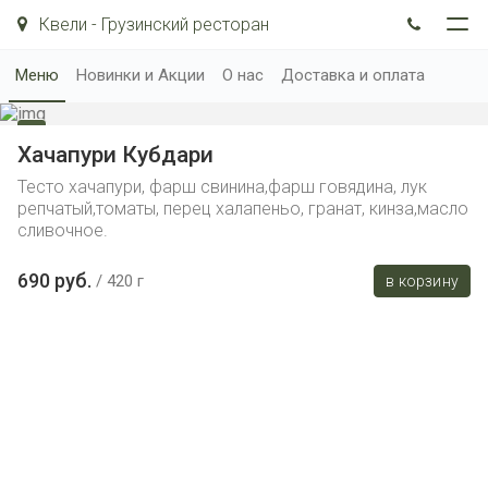
Квели - Грузинский ресторан
Меню
Новинки и Акции
О нас
Доставка и оплата
Хачапури Кубдари
Тесто хачапури, фарш свинина,фарш говядина, лук
репчатый,томаты, перец халапеньо, гранат, кинза,масло
сливочное.
690 руб.
420 г
в корзину